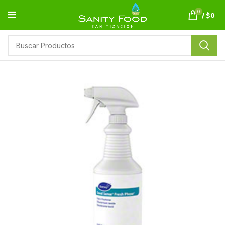
0
/
$
0