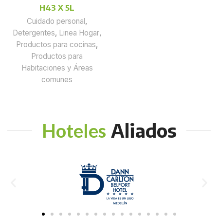
H43 X 5L
Cuidado personal
,
Detergentes
,
Linea Hogar
,
Productos para cocinas
,
Productos para
Habitaciones y Áreas
comunes
Aliados
Hoteles