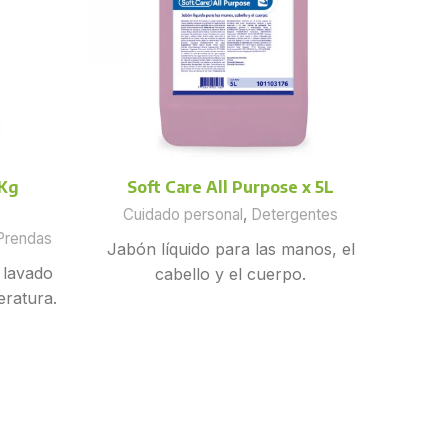
 Kg
Soft Care All Purpose x 5L
Crew
Cuidado personal
,
Detergentes
Bla
Prendas
Dete
Jabón líquido para las manos, el
 lavado
cabello y el cuerpo.
eratura.