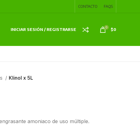
CONTACTO
FAQS
0
INICIAR SESIÓN / REGISTRARSE
$
0
es
Klinol x 5L
engrasante amoniaco de uso múltiple.