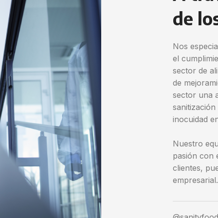
de lo
Nos especia
el cumplimie
sector de al
de mejorami
sector una 
sanitización
inocuidad en
Nuestro equ
pasión con e
clientes, pu
empresarial
@sanityfoo