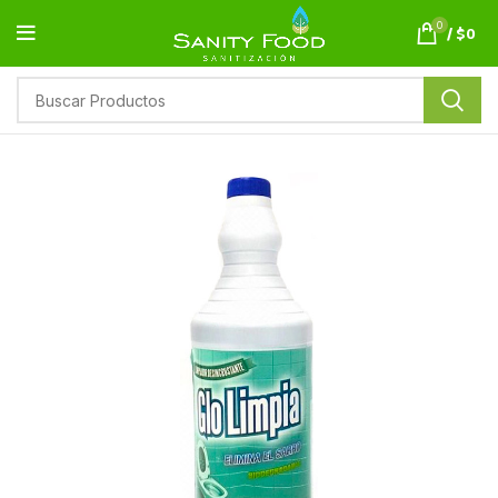
0
/
$
0