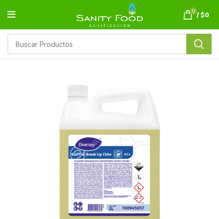
0
/
$
0