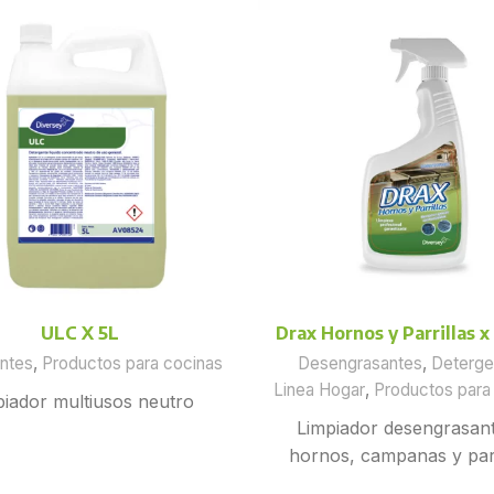
ULC X 5L
Drax Hornos y Parrillas x
ntes
,
Productos para cocinas
Desengrasantes
,
Deterge
Linea Hogar
,
Productos para
piador multiusos neutro
Limpiador desengrasan
hornos, campanas y parr