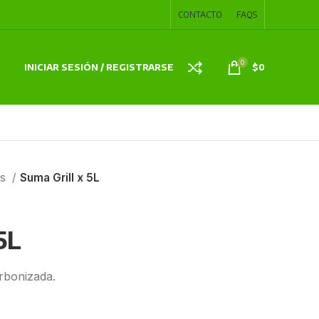
CONTACTO
FAQS
0
INICIAR SESIÓN / REGISTRARSE
$
0
es
Suma Grill x 5L
5L
rbonizada.