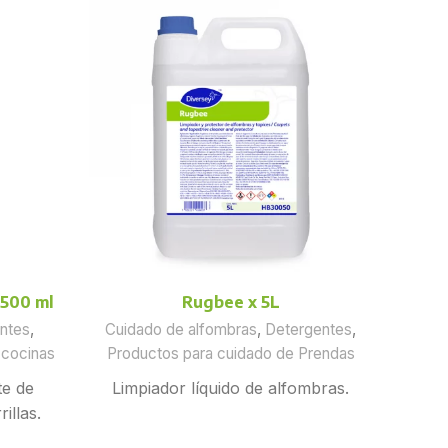
 500 ml
Rugbee x 5L
ntes
,
Cuidado de alfombras
,
Detergentes
,
De
 cocinas
Productos para cuidado de Prendas
Produ
te de
Limpiador líquido de alfombras.
illas.
Li